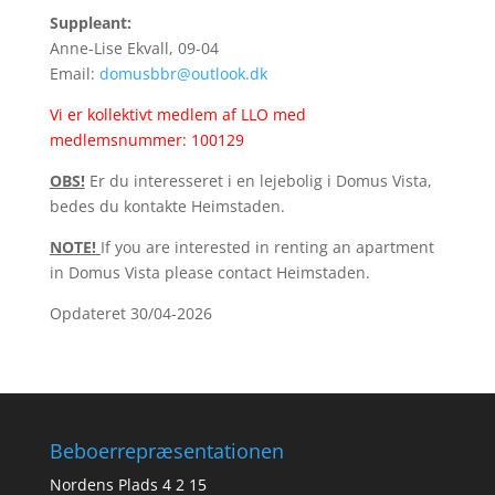
Suppleant:
Anne-Lise Ekvall, 09-04
Email:
domusbbr@outlook.dk
Vi er kollektivt medlem af LLO med
medlemsnummer: 100129
OBS!
Er du interesseret i en lejebolig i Domus Vista,
bedes du kontakte Heimstaden.
NOTE!
If you are interested in renting an apartment
in Domus Vista please contact Heimstaden.
Opdateret 30/04-2026
Beboerrepræsentationen
Nordens Plads 4 2 15